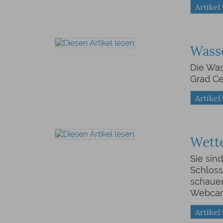
Artikel
Wass
Die Was
Grad Ce
Artikel
Wett
Sie sin
Schloss
schauen
Webca
Artikel