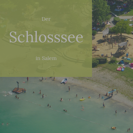
Der
Schlosssee
in Salem