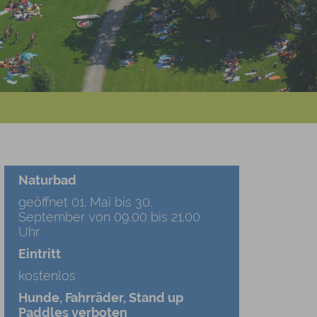
Naturbad
geöffnet 01. Mai bis 30.
September von 09.00 bis 21.00
Uhr
Eintritt
kostenlos
Hunde, Fahrräder, Stand up
Paddles verboten