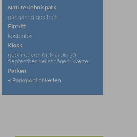
Naturerlebnispark
ganzjährig geöffnet
Eintritt
kostenlos
Kiosk
geöffnet von 01. Mai bis 30.
September bei schönem Wetter
Parken
Parkmöglichkeiten