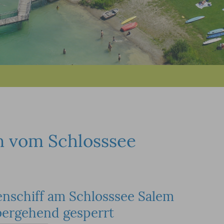
n vom Schlosssee
enschiff am Schlosssee Salem
bergehend gesperrt