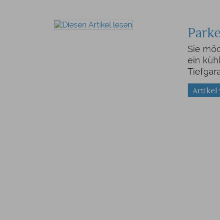
Parke
Sie mö
ein küh
Tiefgar
Artikel