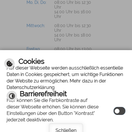
Mo, Di, Do:
08:00 Uhr bis 12:30
Uhr
14:00 Uhr bis 16:00
Uhr
Mittwoch:
08:00 Uhr bis 12:30
Uhr
14:00 Uhr bis 18:00
Uhr
Freitag:
08:00 Uhr bis 13:00
Uhr
Cookies
Auf dieser Webseite werden ausschließlich essentielle
Daten in Cookies gespeichert, um wichtige Funktionen
PROSPEKTWÜNSCHE?
der Website zu ermöglichen. Mehr dazu in der
Datenschutzerklärung
Wir senden Ihnen
Barrierefreiheit
gerne unsere
Hier können Sie die Farbkontraste auf
Unterlagen zu.
dieser Webseite erhöhen. Sie können diese
Einstellungen über den Button "Kontrast"
jederzeit deaktivieren.
Schließen