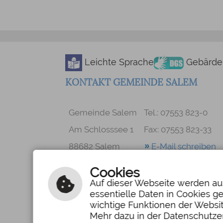
Leichte Sprache
Gebärde
KONTAKT GEMEINDE SALEM
Gemeinde Salem
Tel.: 07553 823-0
Am Schlosssee 1
Fax: 07553 823-33
88682 Salem
E-Mail schreiben
Cookies
Facebook
Instag
Auf dieser Webseite werden au
essentielle Daten in Cookies g
wichtige Funktionen der Websi
Inhalt
|
Impressum
|
Datenschutzerklärung
Barrierefreiheit
Mehr dazu in der Datenschutze