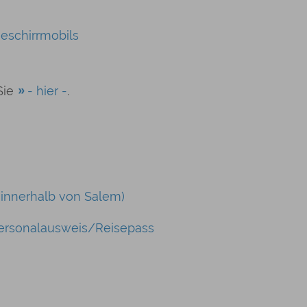
Geschirrmobils
Sie
- hier -
.
nnerhalb von Salem)
Personalausweis/Reisepass