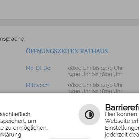
nsprache
ÖFFNUNGSZEITEN RATHAUS
Mo, Di, Do:
08:00 Uhr bis 12:30 Uhr
14:00 Uhr bis 16:00 Uhr
Mittwoch:
08:00 Uhr bis 12:30 Uhr
14:00 Uhr bis 18:00 Uhr
Freitag:
08:00 Uhr bis 13:00 Uhr
Barrieref
ram
sschließlich
Hier können 
espeichert, um
Webseite er
te zu ermöglichen.
Einstellunge
|
rklärung
jederzeit dea