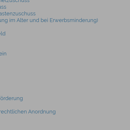
ietzuschuss
uss
Lastenzuschuss
rung im Alter und bei Erwerbsminderung)
eld
ein
förderung
srechtlichen Anordnung