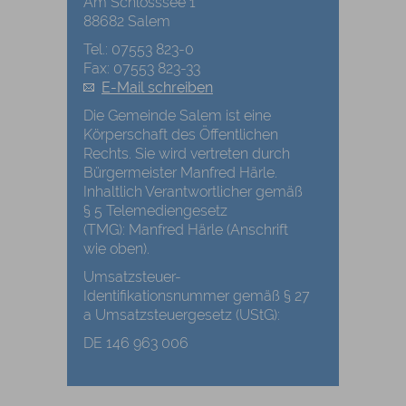
Am Schlosssee 1
88682 Salem
Tel.: 07553 823-0
Fax: 07553 823-33
E-Mail schreiben
Die Gemeinde Salem ist eine
Körperschaft des Öffentlichen
Rechts. Sie wird vertreten durch
Bürgermeister Manfred Härle.
Inhaltlich Verantwortlicher gemäß
§ 5 Telemediengesetz
(TMG): Manfred Härle (Anschrift
wie oben).
Umsatzsteuer-
Identifikationsnummer gemäß § 27
a Umsatzsteuergesetz (UStG):
DE 146 963 006