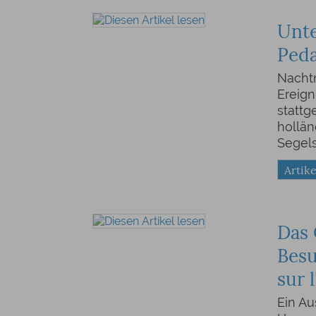
Unte
Peda
Nachtr
Ereign
stattg
hollä
Segel
Artike
Das 
Bes
sur 
Ein Au