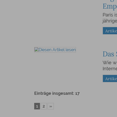
Empf
Paris 
jährig
Artike
Das 
Wie wu
Intern
Artike
Einträge insgesamt: 17
1
2
»