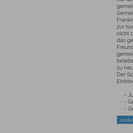
gemei
Gemein
Frankr
zur Iso
nicht 
das g
Freun
gemein
beleb
zu neu
Der Sc
Einbin
- Jug
- Gem
- Gem
Artike