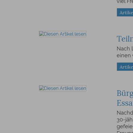
viel F
Artike
Tei
Nach 
einen 
Artike
Bürg
Essa
Nachde
30-jäh
gefeie