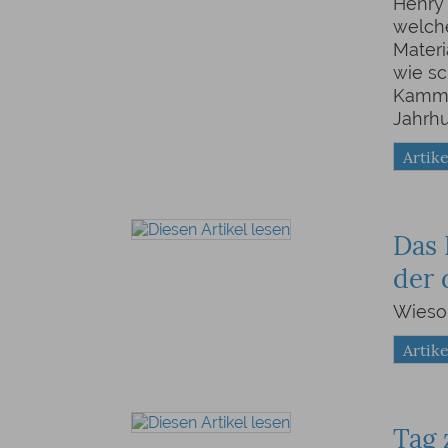
Henry 
welch
Materi
wie s
Kammm
Jahrhu
Artike
Das 
der 
Wieso 
Artike
Tag 