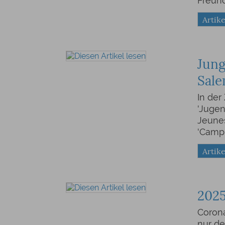
Freun
Artike
Jung
Sal
In der 
'Jugen
Jeunes
'Campi
Artike
2025
Corona
nur de