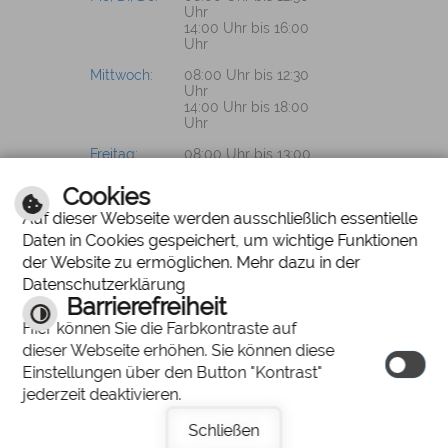
Uhr
14:00 Uhr bis 16:00
Uhr
Mittwoch:
08:00 Uhr bis 12:30
Uhr
14:00 Uhr bis 18:00
Uhr
Freitag:
08:00 Uhr bis 13:00
Uhr
Cookies
Auf dieser Webseite werden ausschließlich essentielle
Daten in Cookies gespeichert, um wichtige Funktionen
PROSPEKTWÜNSCHE?
der Website zu ermöglichen. Mehr dazu in der
Datenschutzerklärung
Wir senden Ihnen
Barrierefreiheit
gerne unsere
Hier können Sie die Farbkontraste auf
Unterlagen zu.
dieser Webseite erhöhen. Sie können diese
Einstellungen über den Button "Kontrast"
jederzeit deaktivieren.
Schließen