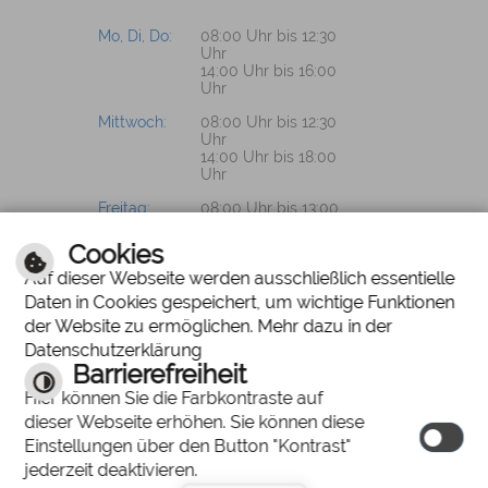
Mo, Di, Do:
08:00 Uhr bis 12:30
Uhr
14:00 Uhr bis 16:00
Uhr
Mittwoch:
08:00 Uhr bis 12:30
Uhr
14:00 Uhr bis 18:00
Uhr
Freitag:
08:00 Uhr bis 13:00
Uhr
Cookies
Auf dieser Webseite werden ausschließlich essentielle
Daten in Cookies gespeichert, um wichtige Funktionen
PROSPEKTWÜNSCHE?
der Website zu ermöglichen. Mehr dazu in der
Datenschutzerklärung
Wir senden Ihnen
Barrierefreiheit
gerne unsere
Hier können Sie die Farbkontraste auf
Unterlagen zu.
dieser Webseite erhöhen. Sie können diese
Einstellungen über den Button "Kontrast"
jederzeit deaktivieren.