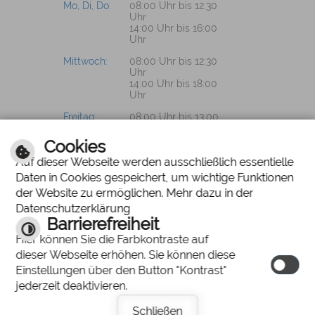
Mo, Di, Do:
08:00 Uhr bis 12:30
Uhr
14:00 Uhr bis 16:00
Uhr
Mittwoch:
08:00 Uhr bis 12:30
Uhr
14:00 Uhr bis 18:00
Uhr
Freitag:
08:00 Uhr bis 13:00
Uhr
Cookies
Auf dieser Webseite werden ausschließlich essentielle
Daten in Cookies gespeichert, um wichtige Funktionen
PROSPEKTWÜNSCHE?
der Website zu ermöglichen. Mehr dazu in der
Datenschutzerklärung
Wir senden Ihnen
Barrierefreiheit
gerne unsere
Hier können Sie die Farbkontraste auf
Unterlagen zu.
dieser Webseite erhöhen. Sie können diese
Einstellungen über den Button "Kontrast"
jederzeit deaktivieren.
Schließen