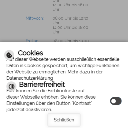
Uhr
14:00 Uhr bis 16:00
Uhr
Mittwoch:
08:00 Uhr bis 12:30
Uhr
14:00 Uhr bis 18:00
Uhr
Freitag:
08:00 Uhr bis 13:00
Uhr
Cookies
Auf dieser Webseite werden ausschließlich essentielle
Daten in Cookies gespeichert, um wichtige Funktionen
PROSPEKTWÜNSCHE?
der Website zu ermöglichen. Mehr dazu in der
Datenschutzerklärung
Wir senden Ihnen
Barrierefreiheit
gerne unsere
Hier können Sie die Farbkontraste auf
Unterlagen zu.
dieser Webseite erhöhen. Sie können diese
Einstellungen über den Button "Kontrast"
jederzeit deaktivieren.
Schließen