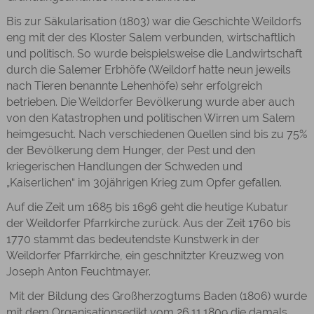
Bis zur Säkularisation (1803) war die Geschichte Weildorfs
eng mit der des Kloster Salem verbunden, wirtschaftlich
und politisch. So wurde beispielsweise die Landwirtschaft
durch die Salemer Erbhöfe (Weildorf hatte neun jeweils
nach Tieren benannte Lehenhöfe) sehr erfolgreich
betrieben. Die Weildorfer Bevölkerung wurde aber auch
von den Katastrophen und politischen Wirren um Salem
heimgesucht. Nach verschiedenen Quellen sind bis zu 75%
der Bevölkerung dem Hunger, der Pest und den
kriegerischen Handlungen der Schweden und
„Kaiserlichen“ im 30jährigen Krieg zum Opfer gefallen.
Auf die Zeit um 1685 bis 1696 geht die heutige Kubatur
der Weildorfer Pfarrkirche zurück. Aus der Zeit 1760 bis
1770 stammt das bedeutendste Kunstwerk in der
Weildorfer Pfarrkirche, ein geschnitzter Kreuzweg von
Joseph Anton Feuchtmayer.
Mit der Bildung des Großherzogtums Baden (1806) wurde
mit dem Organisationsedikt vom 26.11.1809 die damals