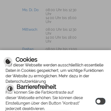
Mo, Di, Do:
08:00 Uhr bis 12:30
Uhr
14:00 Uhr bis 16:00
Uhr
Mittwoch:
08:00 Uhr bis 12:30
Uhr
14:00 Uhr bis 18:00
Uhr
Freitag:
08:00 Uhr bis 13:00
Uhr
Cookies
Auf dieser Webseite werden ausschließlich essentielle
Daten in Cookies gespeichert, um wichtige Funktionen
PROSPEKTWÜNSCHE?
der Website zu ermöglichen. Mehr dazu in der
Datenschutzerklärung
Wir senden Ihnen
Barrierefreiheit
gerne unsere
Hier können Sie die Farbkontraste auf
Unterlagen zu.
dieser Webseite erhöhen. Sie können diese
Einstellungen über den Button "Kontrast"
jederzeit deaktivieren.