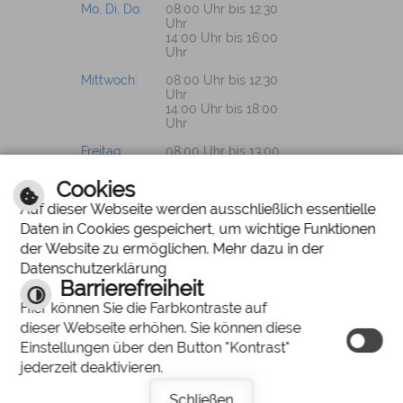
Mo, Di, Do:
08:00 Uhr bis 12:30
Uhr
14:00 Uhr bis 16:00
Uhr
Mittwoch:
08:00 Uhr bis 12:30
Uhr
14:00 Uhr bis 18:00
Uhr
Freitag:
08:00 Uhr bis 13:00
Uhr
Cookies
Auf dieser Webseite werden ausschließlich essentielle
Daten in Cookies gespeichert, um wichtige Funktionen
PROSPEKTWÜNSCHE?
der Website zu ermöglichen. Mehr dazu in der
Datenschutzerklärung
Wir senden Ihnen
Barrierefreiheit
gerne unsere
Hier können Sie die Farbkontraste auf
Unterlagen zu.
dieser Webseite erhöhen. Sie können diese
Einstellungen über den Button "Kontrast"
jederzeit deaktivieren.
Schließen