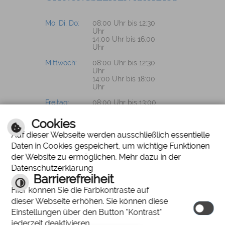
Mo, Di, Do:
08:00 Uhr bis 12:30
Uhr
14:00 Uhr bis 16:00
Uhr
Mittwoch:
08:00 Uhr bis 12:30
Uhr
14:00 Uhr bis 18:00
Uhr
Freitag:
08:00 Uhr bis 13:00
Uhr
Cookies
Auf dieser Webseite werden ausschließlich essentielle
Daten in Cookies gespeichert, um wichtige Funktionen
PROSPEKTWÜNSCHE?
der Website zu ermöglichen. Mehr dazu in der
Datenschutzerklärung
Wir senden Ihnen
Barrierefreiheit
gerne unsere
Hier können Sie die Farbkontraste auf
Unterlagen zu.
dieser Webseite erhöhen. Sie können diese
Einstellungen über den Button "Kontrast"
jederzeit deaktivieren.