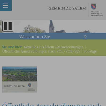
Was suchen Sie
Sie sind hier:
Aktuelles aus Salem
|
Ausschreibungen
|
Öffentliche Ausschreibungen nach VOL/VOB/VgV
|
Sonstige
Öffentliche Ausschreibungen nach