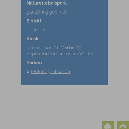
Naturerlebnispark
ganzjährig geöffnet
Eintritt
kostenlos
Kiosk
geöffnet von 01. Mai bis 30.
September bei schönem Wetter
Parken
Parkmöglichkeiten